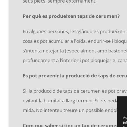
seus plecs, sempre externament.
Per què es produeixen taps de cerumen?
En algunes persones, les glàndules produeixen m
cosa es pot acumular a l'oïda, endurir-se i bloq
s'intenta netejar-la (especialment amb bastone
profundament a l'interior i pot bloquejar el cana
Es pot prevenir la producció de taps de ce
Sí, la producció de taps de cerumen es pot preve
evitant la humitat a llarg termini. Si ets nedador,
mida. No intenteu treure un possible endoll.
Aq
in
Com puc saber si tinc un tap de cerumen?