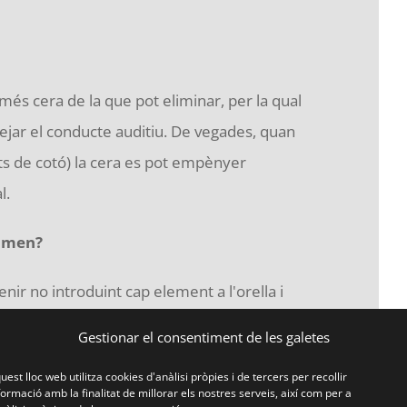
és cera de la que pot eliminar, per la qual
uejar el conducte auditiu. De vegades, quan
ts de cotó) la cera es pot empènyer
l.
rumen?
nir no introduint cap element a l'orella i
 hauries d'utilitzar taps per a les orelles fets a
Gestionar el consentiment de les galetes
uest lloc web utilitza cookies d'anàlisi pròpies i de tercers per recollir
formació amb la finalitat de millorar els nostres serveis, així com per a