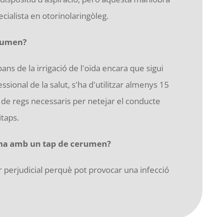
cialista en otorinolaringòleg.
erumen?
ans de la irrigació de l'oïda encara que sigui
ional de la salut, s'ha d'utilitzar almenys 15
de regs necessaris per netejar el conducte
itaps.
cina amb un tap de cerumen?
er perjudicial perquè pot provocar una infecció