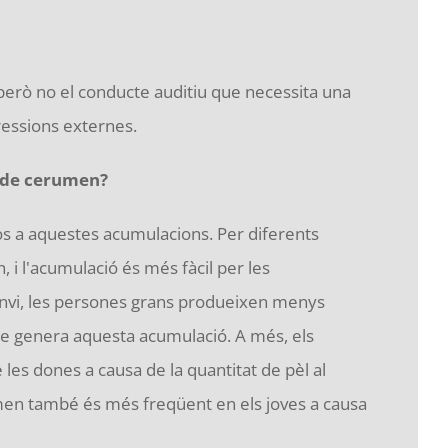
 però no el conducte auditiu que necessita una
ressions externes.
ó de cerumen?
os a aquestes acumulacions. Per diferents
i l'acumulació és més fàcil per les
canvi, les persones grans produeixen menys
e genera aquesta acumulació. A més, els
s dones a causa de la quantitat de pèl al
men també és més freqüent en els joves a causa