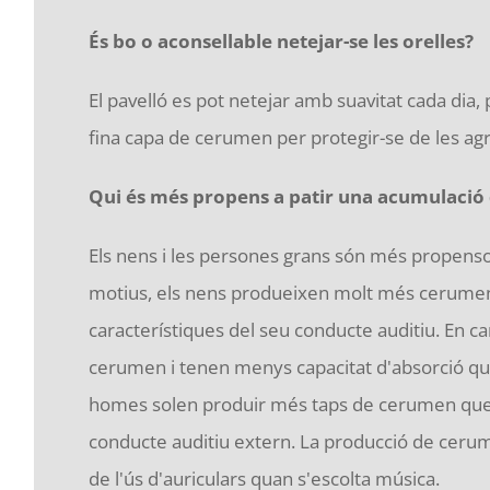
És bo o aconsellable netejar-se les orelles?
El pavelló es pot netejar amb suavitat cada dia,
fina capa de cerumen per protegir-se de les ag
Qui és més propens a patir una acumulaci
Els nens i les persones grans són més propens
motius, els nens produeixen molt més cerumen, 
característiques del seu conducte auditiu. En 
cerumen i tenen menys capacitat d'absorció qu
homes solen produir més taps de cerumen que le
conducte auditiu extern. La producció de ceru
de l'ús d'auriculars quan s'escolta música.