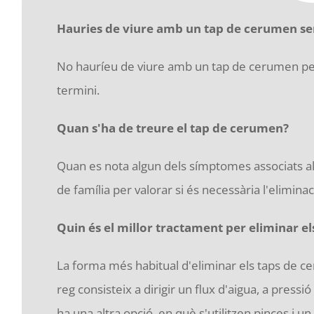
Hauries de viure amb un tap de cerumen sen
No hauríeu de viure amb un tap de cerumen per
termini.
Quan s'ha de treure el tap de cerumen?
Quan es nota algun dels símptomes associats al
de família per valorar si és necessària l'eliminac
Quin és el millor tractament per eliminar e
La forma més habitual d'eliminar els taps de cer
reg consisteix a dirigir un flux d'aigua, a pressi
ha una altra opció, en què s'utilitzen pinces i u