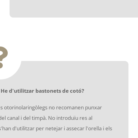
 He d'utilitzar bastonets de cotó?
els otorinolaringòlegs no recomanen punxar
del canal i del timpà. No introduïu res al
n d'utilitzar per netejar i assecar l'orella i els