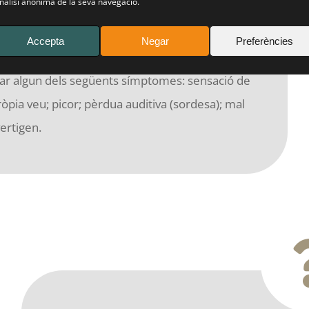
anàlisi anònima de la seva navegació.
olt diferents segons el grau d'obstrucció del
Accepta
Negar
Preferències
parcial, pot ser gairebé asimptomàtic, però
rvar algun dels següents símptomes: sensació de
pròpia veu; picor; pèrdua auditiva (sordesa); mal
vertigen.