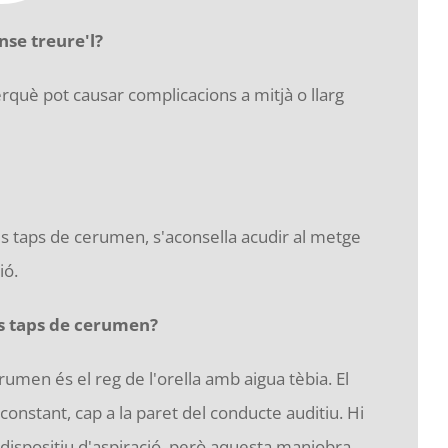
se treure'l?
què pot causar complicacions a mitjà o llarg
s taps de cerumen, s'aconsella acudir al metge
ió.
ls taps de cerumen?
umen és el reg de l'orella amb aigua tèbia. El
ó constant, cap a la paret del conducte auditiu. Hi
n dispositiu d'aspiració, però aquesta maniobra