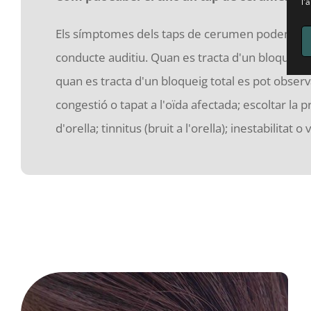
l'
Els símptomes dels taps de cerumen poden ser m
conducte auditiu. Quan es tracta d'un bloqueig 
quan es tracta d'un bloqueig total es pot obse
congestió o tapat a l'oïda afectada; escoltar la 
d'orella; tinnitus (bruit a l'orella); inestabilitat o 