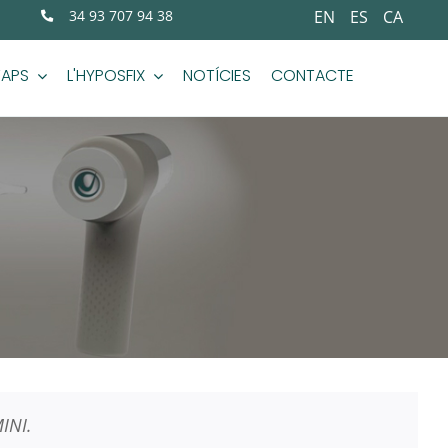
34 93 707 94 38
EN
ES
CA
TAPS
L'HYPOSFIX
NOTÍCIES
CONTACTE
INI.