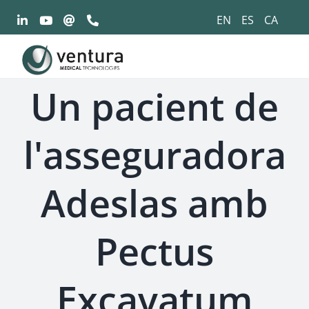
Saltar
EN
ES
CA
al
contingut
Un pacient de
l'asseguradora
Adeslas amb
Pectus
Excavatum