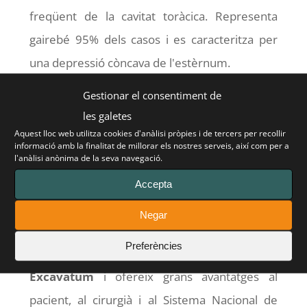
freqüent de la cavitat toràcica. Representa
gairebé 95% dels casos i es caracteritza per
una depressió còncava de l'estèrnum.
Gestionar el consentiment de
El Pectus Up representa una important
les galetes
innovació tecnològica en el món de la cirurgia
Aquest lloc web utilitza cookies d'anàlisi pròpies i de tercers per recollir
de tòrax per al tractament de
Pectus
informació amb la finalitat de millorar els nostres serveis, així com per a
l'anàlisi anònima de la seva navegació.
Excavatum
. Destaca per la baixa presència de
Accepta
dolor i la ràpida recuperació del pacient.
Negar
Aquest nou mètode quirúrgic és una gran
Preferències
alternativa per al tractament de
Pectus
Excavatum
i ofereix grans avantatges al
pacient, al cirurgià i al Sistema Nacional de