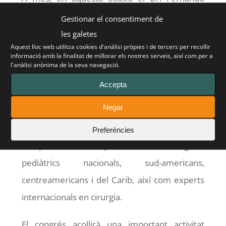
Fierro forma part de la Comissió de Recerca
Gestionar el consentiment de
del congrés, juntament amb
les galetes
Aquest lloc web utilitza cookies d'anàlisi pròpies i de tercers per recollir
metges
Abraham Chams Anturi
,
Oscar
informació amb la finalitat de millorar els nostres serveis, així com per a
l'anàlisi anònima de la seva navegació.
Salazar
i
Pedro Villamizar Beltrán
.
Accepta
L'acte estarà presidit per
Dr. Iván Darío
Negar
Molina Ramírez
, actual president de la
Societat Colombiana de Cirurgia Pediàtrica, i
Preferències
comptarà amb la presència de cirurgians
pediàtrics nacionals, sud-americans,
centreamericans i del Carib, així com experts
internacionals en cirurgia.
El congrés acollirà una important activitat