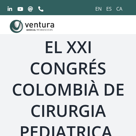
Saltar
EN
ES
CA
al
contingut
EL XXI
CONGRÉS
COLOMBIÀ DE
CIRURGIA
PEDIATRICA,