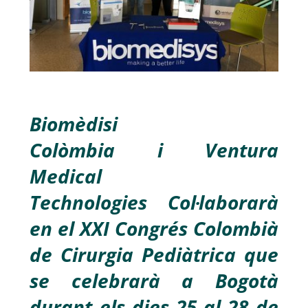
Biomèdisi
Colòmbia
i
Ventura
Medical
Technologies
Col·laborarà
en el XXI Congrés Colombià
de Cirurgia Pediàtrica que
se celebrarà a Bogotà
durant els dies 25 al 28 de