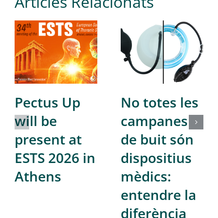
Articles Relacionats
Pectus Up
No totes les
will be
campanes
present at
de buit són
ESTS 2026 in
dispositius
Athens
mèdics:
entendre la
diferència