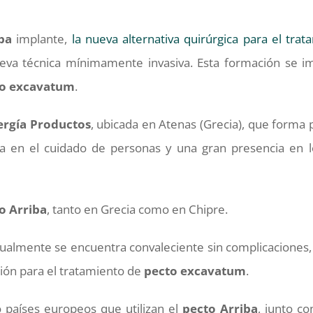
ba
implante,
la nueva alternativa quirúrgica para el tra
va técnica mínimamente invasiva. Esta formación se imp
o
excavatum
.
rgía
Productos
, ubicada en Atenas (Grecia), que forma 
 en el cuidado de personas y una gran presencia en lo
o
Arriba
, tanto en Grecia como en Chipre.
tualmente se encuentra convaleciente sin complicaciones,
ión para el tratamiento de
pecto
excavatum
.
o países europeos que utilizan el
pecto
Arriba
, junto c