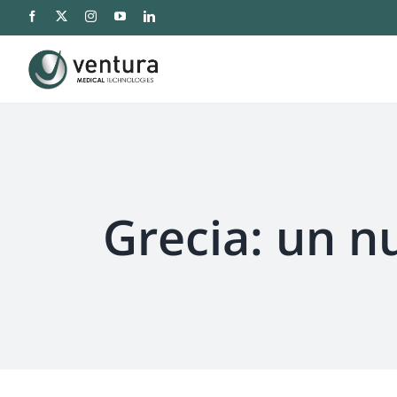
Saltar
al
contenido
Grecia: un n