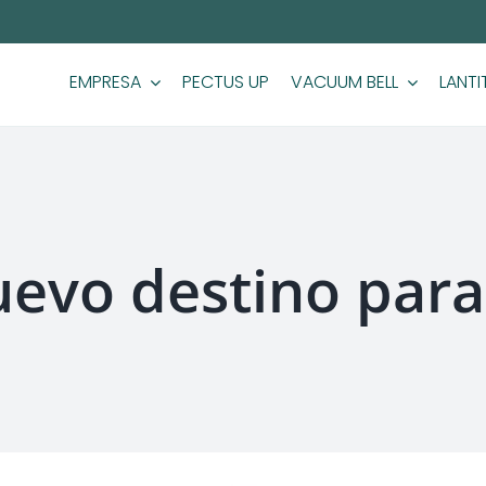
EMPRESA
PECTUS UP
VACUUM BELL
LANTI
uevo destino para