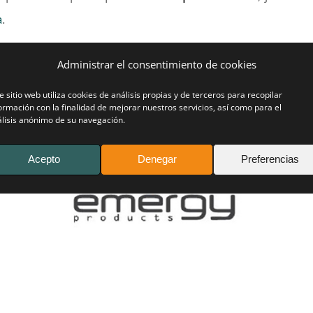
a
.
ados en conocer más sobre este método quirúrgico, pueden
Administrar el consentimiento de cookies
a ofrecer a sus pacientes con
pecto
excavatum
la impla
e sitio web utiliza cookies de análisis propias y de terceros para recopilar
ormación con la finalidad de mejorar nuestros servicios, así como para el
lisis anónimo de su navegación.
Acepto
Denegar
Preferencias