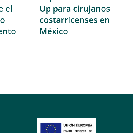
e el
Up para cirujanos
mo
costarricenses en
ento
México