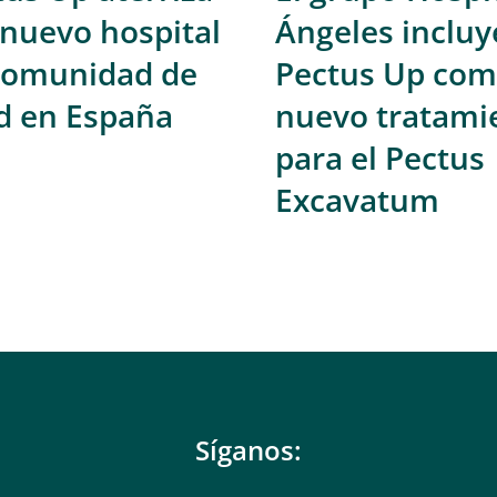
 nuevo hospital
Ángeles incluy
 comunidad de
Pectus Up co
d en España
nuevo tratami
para el Pectus
Excavatum
Síganos: