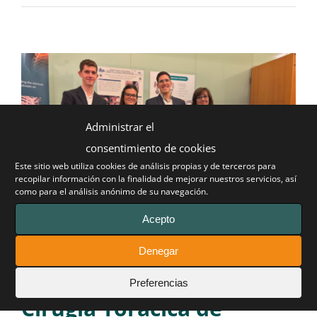
Administrar el
consentimiento de cookies
Este sitio web utiliza cookies de análisis propias y de terceros para
recopilar información con la finalidad de mejorar nuestros servicios, así
como para el análisis anónimo de su navegación.
Destacada participación
Acepto
del Pectus Up en el VI
Denegar
Congreso Conjunto de
Preferencias
Cirugía Torácica de