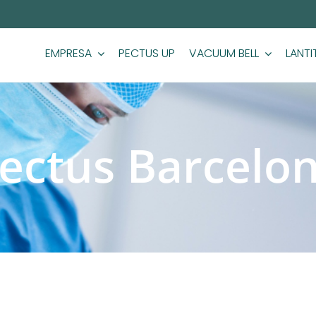
EMPRESA
PECTUS UP
VACUUM BELL
LANTI
ectus Barcelo