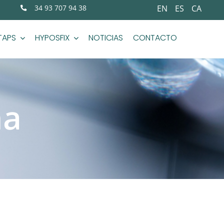
34 93 707 94 38
EN
ES
CA
TAPS
HYPOSFIX
NOTICIAS
CONTACTO
na